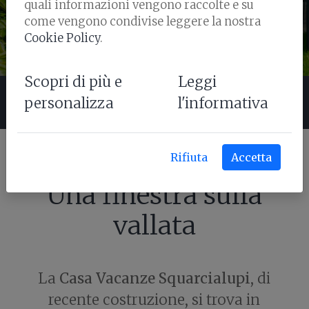
quali informazioni vengono raccolte e su
come vengono condivise leggere la nostra
Cookie Policy
.
Scopri di più e
Leggi
APPARTAMENTI
SERVIZI
personalizza
l'informativa
Rifiuta
Accetta
Una finestra sulla
vallata
La
Casa Vacanze Squarcialupi
, di
recente costruzione, si trova in