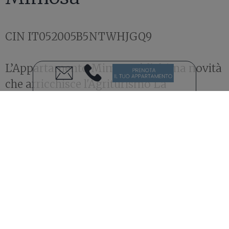
CIN IT052005B5NTWHJGQ9
L’Appartamento Mimosa, è l'ultima novità
che arricchisce l'Agriturismo La
Ferrozzola: disposto su 2 piani, è ideale per
il soggiorno di 4 persone.
Al piano terra si trovano una cucina ben
attrezzata, un salotto con caminetto, una
sala da pranzo spaziosa ed un bagno.
Salendo le scale si accede al primo piano,