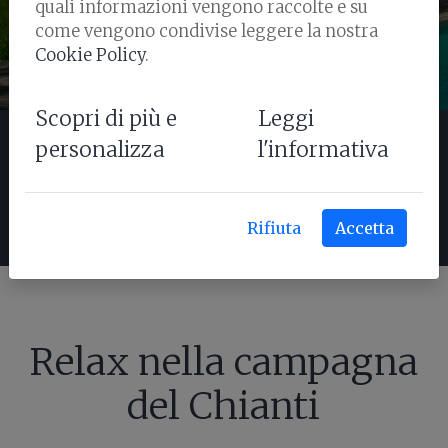
quali informazioni vengono raccolte e su
come vengono condivise leggere la nostra
Cookie Policy
.
Scopri di più e
Leggi
APPARTAMENTI
SERVIZI
personalizza
l'informativa
PISCINA
PANORAMICA
Rifiuta
Accetta
Relax nella campagna
del Chianti